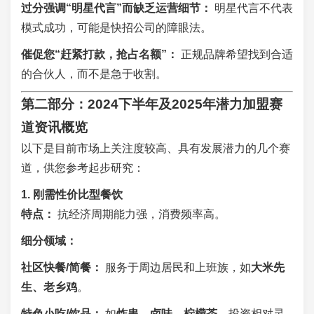
过分强调“明星代言”而缺乏运营细节：
明星代言不代表
模式成功，可能是快招公司的障眼法。
催促您“赶紧打款，抢占名额”：
正规品牌希望找到合适
的合伙人，而不是急于收割。
第二部分：2024下半年及2025年潜力加盟赛
道资讯概览
以下是目前市场上关注度较高、具有发展潜力的几个赛
道，供您参考起步研究：
1. 刚需性价比型餐饮
特点：
抗经济周期能力强，消费频率高。
细分领域：
社区快餐/简餐：
服务于周边居民和上班族，如
大米先
生、老乡鸡
。
特色小吃/饮品：
如
炸串、卤味、柠檬茶
，投资相对灵